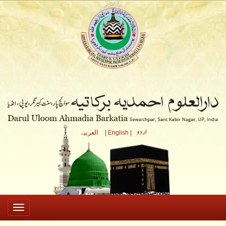
اردو
العربیۃ
| English |